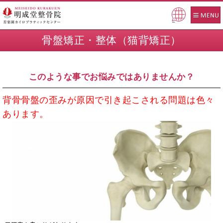
Pow
ered
骨盤矯正・整体（猫背矯正）
by
このような事でお悩みではありませんか？
背骨骨盤の歪みが原因で引き起こされる問題は色々
あります。